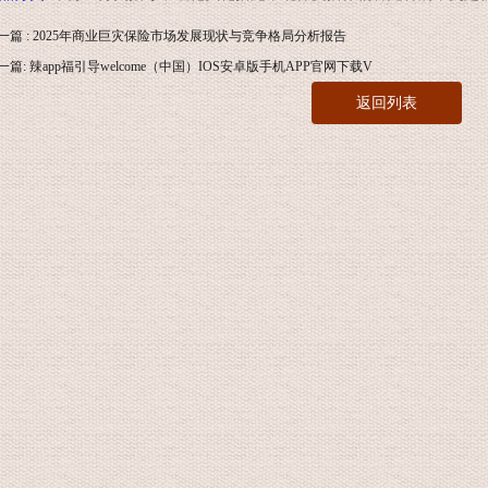
一篇 : 2025年商业巨灾保险市场发展现状与竞争格局分析报告
一篇: 辣app福引导welcome（中国）IOS安卓版手机APP官网下载V
返回列表