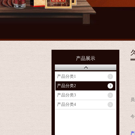
产品展示
产品分类1
产品分类2
钟
产品分类3
员
产品分类4
2
今
近
产