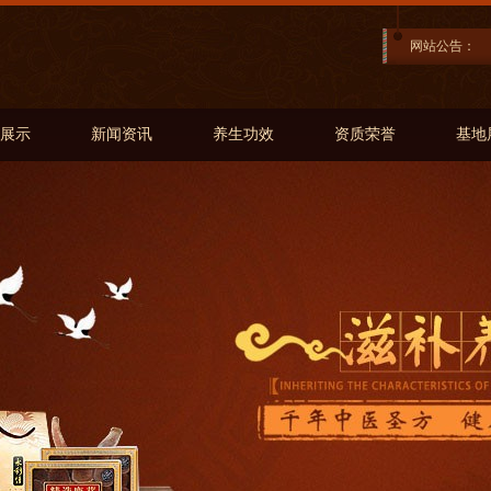
网站公告：
诚
展示
新闻资讯
养生功效
资质荣誉
基地