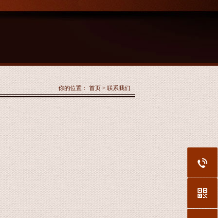
你的位置：
首页
>
联系我们