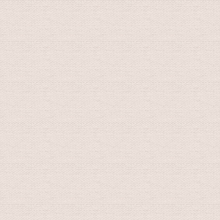
凯时国际kb88
凯发k8官方旗舰厅
龙八唯一娱乐官网