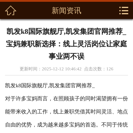



首页
新闻资讯
关于我们
凯发k8国际旗舰厅,凯发集团官网推荐_
产品展示
宝妈兼职新选择：线上灵活岗位让家庭
新闻资讯
事业两不误
更新时间：2025-12-12 10:46:42 点击次数：
126
养生功效
凯发k8国际旗舰厅,凯发集团官网推荐_
资质荣誉
对于许多宝妈而言，在照顾孩子的同时渴望拥有一份
基地展示
能带来收入的工作，线上兼职凭借其时间灵活、地点
在线留言
自由的优势，成为越来越多宝妈的首选。不同于传统
联系我们