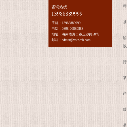
理
咨询热线
13988889999
1
基
手机：
13988889999
电话：
0898-66889888
通
地址：
海南省海口市玉沙路58号
解
邮箱：
admin@youweb.com
以
行
行
1
某
2
产
3
碳
通
港