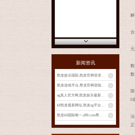
易
解
最
合
宽
元
在
新闻资讯
数
数
凯发娱乐国际,凯发官网登录手机版_宝妈做自媒体月入过万？从0
但
凯发游戏平台,尊龙官网登陆地址_宝妈玩转电商带货：无货源模式
限
ag真人官方网,凯发娱乐最新优惠_发挥宝妈优势：教育类兼职大
0
k8凯发最新网址,凯发ag平台_宝妈兼职新选择：线上客服工作
对
凯发k8国际唯一,d88.com尊龙开户中心_宝妈手工兼职：
法
正