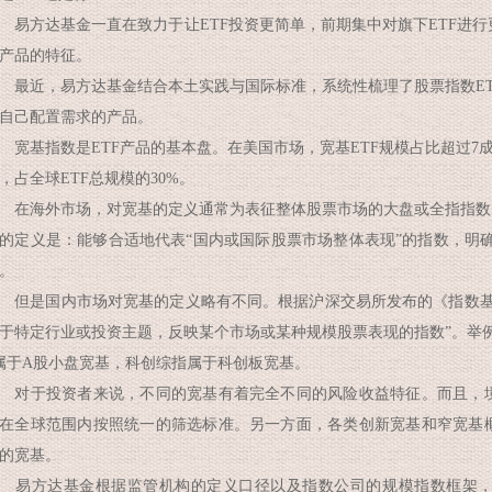
方达基金一直在致力于让ETF投资更简单，前期集中对旗下ETF进行
产品的特征。
近，易方达基金结合本土实践与国际标准，系统性梳理了股票指数ET
自己配置需求的产品。
基指数是ETF产品的基本盘。在美国市场，宽基ETF规模占比超过7成。全
，占全球ETF总规模的30%。
海外市场，对宽基的定义通常为表征整体股票市场的大盘或全指指数。
的定义是：能够合适地代表“国内或国际股票市场整体表现”的指数，明
。
是国内市场对宽基的定义略有不同。根据沪深交易所发布的《指数基
于特定行业或投资主题，反映某个市场或某种规模股票表现的指数”。举例来
属于A股小盘宽基，科创综指属于科创板宽基。
于投资者来说，不同的宽基有着完全不同的风险收益特征。而且，境
在全球范围内按照统一的筛选标准。另一方面，各类创新宽基和窄宽基
的宽基。
易方达基金根据监管机构的定义口径以及指数公司的规模指数框架，