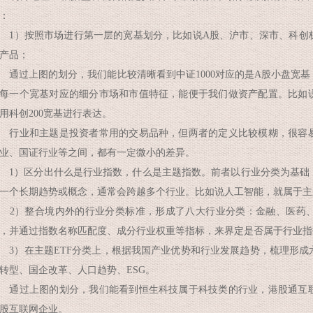
：
）按照市场进行第一层的宽基划分，比如说A股、沪市、深市、科创
产品；
过上图的划分，我们能比较清晰看到中证1000对应的是A股小盘宽基
每一个宽基对应的细分市场和市值特征，能便于我们做资产配置。比如
用科创200宽基进行表达。
业和主题是投资者常用的交易品种，但两者的定义比较模糊，很容易
业、国证行业等之间，都有一定微小的差异。
）区分出什么是行业指数，什么是主题指数。前者以行业分类为基础
一个长期趋势或概念，通常会跨越多个行业。比如说人工智能，就属于主
）整合境内外的行业分类标准，形成了八大行业分类：金融、医药、
，并通过指数名称匹配度、成分行业权重等指标，来界定是否属于行业指
）在主题ETF分类上，根据我国产业优势和行业发展趋势，梳理形成
转型、国企改革、人口趋势、ESG。
过上图的划分，我们能看到恒生科技属于科技类的行业，港股通互联
股互联网企业。