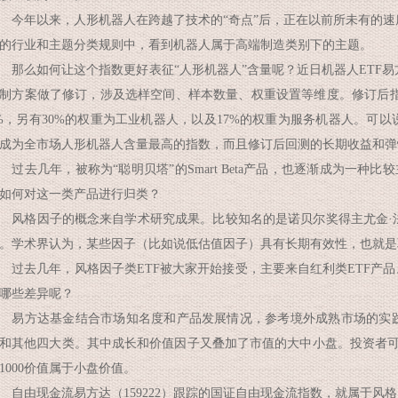
年以来，人形机器人在跨越了技术的“奇点”后，正在以前所未有的速
的行业和主题分类规则中，看到机器人属于高端制造类别下的主题。
么如何让这个指数更好表征“人形机器人”含量呢？近日机器人ETF易方达
制方案做了修订，涉及选样空间、样本数量、权重设置等维度。修订后指数
%，另有30%的权重为工业机器人，以及17%的权重为服务机器人。可
成为全市场人形机器人含量最高的指数，而且修订后回测的长期收益和弹
去几年，被称为“聪明贝塔”的Smart Beta产品，也逐渐成为一种比
如何对这一类产品进行归类？
格因子的概念来自学术研究成果。比较知名的是诺贝尔奖得主尤金·
。学术界认为，某些因子（比如说低估值因子）具有长期有效性，也就是
去几年，风格因子类ETF被大家开始接受，主要来自红利类ETF产品
哪些差异呢？
方达基金结合市场知名度和产品发展情况，参考境外成熟市场的实践
和其他四大类。其中成长和价值因子又叠加了市值的大中小盘。投资者可
1000价值属于小盘价值。
由现金流易方达（159222）跟踪的国证自由现金流指数，就属于风格