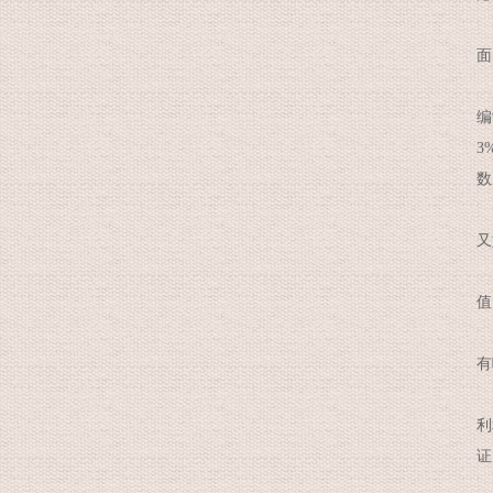
今
面
那
编
3
数
过
又
风
值
过
有
易
利
证
自