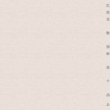
红
投
业
从
数
报
标
作
改
此
个
对
品
上