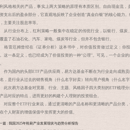
利风格相关的产品，事实上两大策略的原理有本质区别。自由现金流，
资支出后的盈余部分，它直观地反映了企业创造“真金白银”的核心能力
，主要关注股息率等。
行业分布上，红利策略一般集中在稳定的传统行业，以银行、煤炭、
覆盖了石油石化、汽车、家电、煤炭等行业，但并不包含银行。
格雷厄姆曾经在《证券分析》这本书中，对价值投资做过定义：你投
。这一条定义，也已经成为了价值投资的一种“公理”。可见，一个企业
。
为国内的头部ETF产品供应商，易方达基金不断在为行业走向成熟贡献
名，是行业从过去的销售视角（什么名字好卖）转向用户视角（什么名字
次易方达基金对宽基、行业、主题、风格因子四大类别的ETF梳理分
产品对应的特点，进而更好的构建个人理财的投资组合。
应整个ETF行业来说，通过更清晰的产品名称和更清晰的产品分类，也
在个人财富的增值保值中发挥更大的价值。
一篇 : 我国2025年鞋刷产业发展现状与趋势分析报告