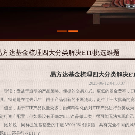
易方达基金梳理四大分类解决ETF挑选难题
易方达基金梳理四大分类解决E
2025-06-12 04:50:37
读：受益于透明的产品策略、便捷的交易方式、更低的基金费率，ET
具。特别是在过去几年，由于产品创新的不断涌现，诞生了一大批新的宽
是，由于ETF产品数量众多，如何科学化的对ETF产品进行分类成为
进行资产配置，但如果没有正确对ETF产品做归类，很可能无法实现自
如说，同样是宽基指数的中证A500和科创综指，具有完全不同的风险
题ETF还是行业ETF？