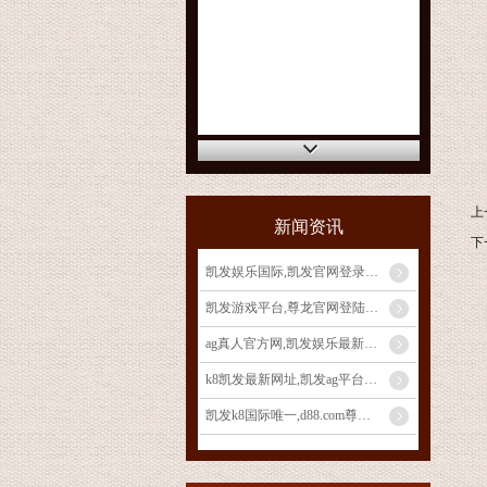
上
新闻资讯
下
凯发娱乐国际,凯发官网登录手机版_宝妈做自媒体月入过万？从0
凯发游戏平台,尊龙官网登陆地址_宝妈玩转电商带货：无货源模式
ag真人官方网,凯发娱乐最新优惠_发挥宝妈优势：教育类兼职大
k8凯发最新网址,凯发ag平台_宝妈兼职新选择：线上客服工作
凯发k8国际唯一,d88.com尊龙开户中心_宝妈手工兼职：